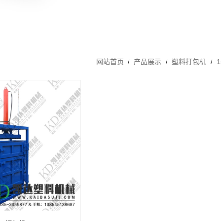
网站首页
产品展示
塑料打包机
1
/
/
/